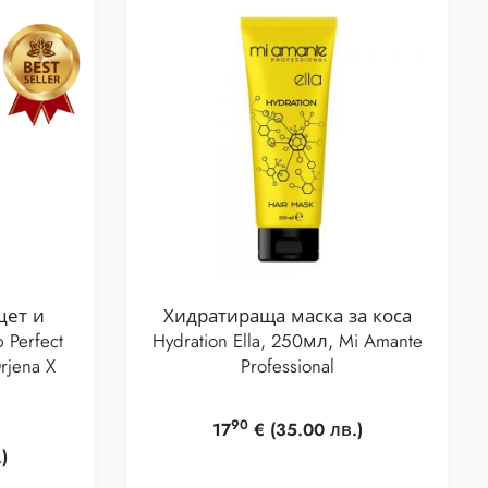
цет и
Хидратираща маска за коса
 Perfect
Hydration Ella, 250мл, Mi Amante
rjena X
Professional
90
17
€
(35.00 лв.)
)