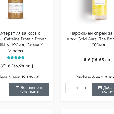
м-терапия за коса с
Парфюмен спрей за 
 Caffeine Protein Power
коса Gold Aura, The Bath
ill-Up, 190мл, Orjena X
200мл
Vanessa
8
€
(15.65 лв.)
Оценено с
91
18
€
(36.98 лв.)
5.00
от 5
hase & earn 19 точки!
Purchase & earn 8 то
Добавяне в
Добав
количката
колич