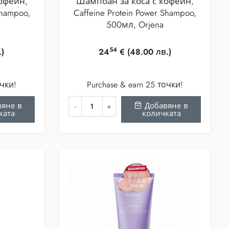
офеин,
Шампоан за коса с кофеин,
Shampoo,
Caffeine Protein Power Shampoo,
500мл, Orjena
54
.)
24
€
(48.00 лв.)
очки!
Purchase & earn 25 точки!
яне в
Добавяне в
ката
количката