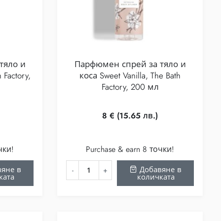
тяло и
Парфюмен спрей за тяло и
 Factory,
коса Sweet Vanilla, The Bath
Factory, 200 мл
8
€
(15.65 лв.)
чки!
Purchase & earn 8 точки!
яне в
Добавяне в
ката
количката