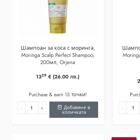
Шампоан за коса с моринга,
Шампоа
Moringa Scalp Perfect Shampoo,
Moringa
200мл, Orjena
29
13
€
(26.00 лв.)
Purchase & earn 13 точки!
Purc
Добавяне в
количката