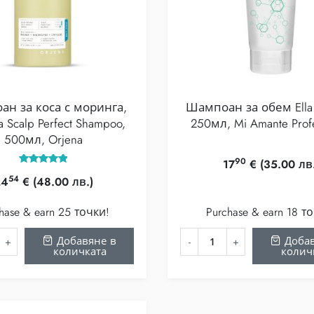
н за коса с моринга,
Шампоан за обем Ella 
 Scalp Perfect Shampoo,
250мл, Mi Amante Profe
500мл, Orjena
90
17
€
(35.00 лв.
Оценено с
54
24
€
(48.00 лв.)
5.00
от 5
hase & earn 25 точки!
Purchase & earn 18 т
Добавяне в
Добав
количката
колич