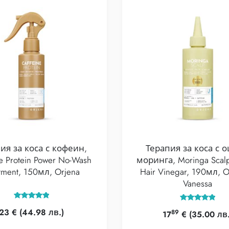
ия за коса с кофеин,
Терапия за коса с о
e Protein Power No-Wash
моринга, Moringa Scalp
tment, 150мл, Orjena
Hair Vinegar, 190мл, O
Vanessa
Оценено с
Оценено с
23
€
(44.98 лв.)
89
5.00
17
€
(35.00 лв.
5.00
от 5
от 5