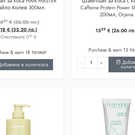
н за коса HAIR MASTER
Шампоан за коса с к
йло Колев 300мл.
Caffeine Protein Power 
200мл, Orjena
41
Original
18
€
(36.00 лв.)
Текущата
price
18
€
(35.20 лв.)
29
13
€
(26.00 лв
41
цена
was:
Спестявате
0
€
е:
1841 €
Purchase & earn 13 т
18 €
(36.00
hase & earn 18 точки!
(35.20
лв.).
Добав
обавяне в количката
колич
лв.).