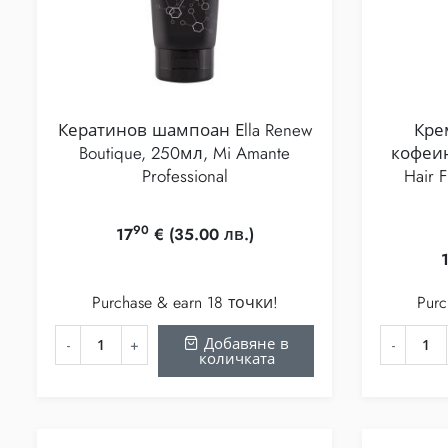
Кератинов шампоан Еlla Renew
Кре
Boutique, 250мл, Mi Amante
кофеин,
Professional
Hair F
90
17
€
(35.00 лв.)
Purchase & earn 18 точки!
Purc
Добавяне в
количката