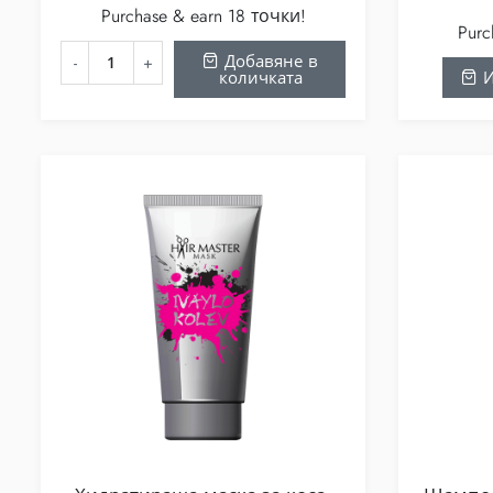
Purchase & earn 18 точки!
Purc
Добавяне в
количката
И