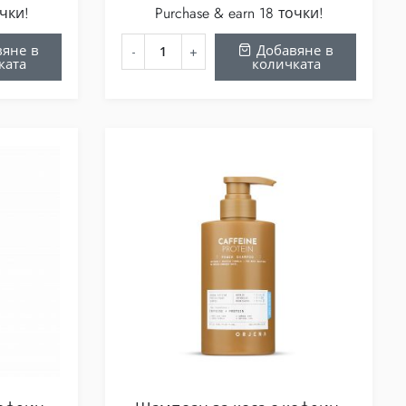
очки!
Purchase & earn 18 точки!
яне в
Добавяне в
ката
количката