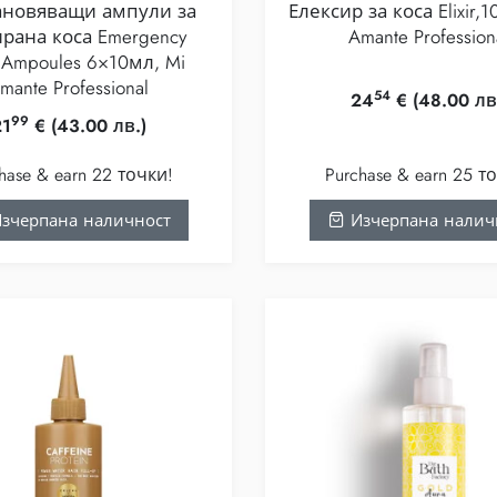
ановяващи ампули за
Елексир за коса Elixir,
рана коса Emergency
Amante Profession
Ampoules 6×10мл, Mi
mante Professional
54
24
€
(48.00 лв
99
21
€
(43.00 лв.)
hase & earn 22 точки!
Purchase & earn 25 т
зчерпана наличност
Изчерпана налич