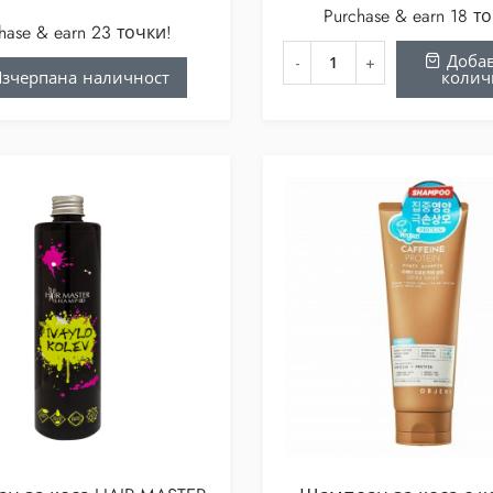
Purchase & earn 18 т
hase & earn 23 точки!
Добав
зчерпана наличност
колич