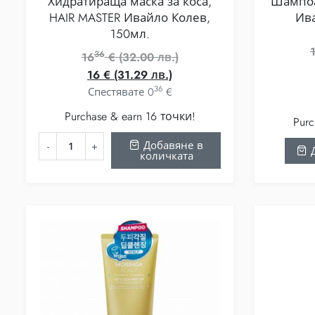
Хидратираща маска за коса,
Шампоа
HAIR MASTER Ивайло Колев,
Ива
150мл.
36
Original
16
€
(32.00 лв.)
Текущата
price
16
€
(31.29 лв.)
36
цена
was:
Спестявате
0
€
е:
1636 €
Purchase & earn 16 точки!
Purc
16 €
(32.00
(31.29
лв.).
Добавяне в
Д
количката
лв.).