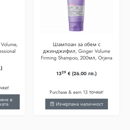
Volume,
Шампоан за обем с
ssional
джинджифил, Ginger Volume
Firming Shampoo, 200мл, Orjena
)
29
13
€
(26.00 лв.)
очки!
Purchase & earn 13 точки!
яне в
ката
Изчерпана наличност