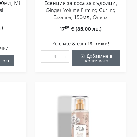
100мл, Мi
Есенция за коса за къдрици,
al
Ginger Volume Firming Curling
Essence, 150мл, Orjena
.)
89
17
€
(35.00 лв.)
Purchase & earn 18 точки!
очки!
Добавяне в
ност
количката