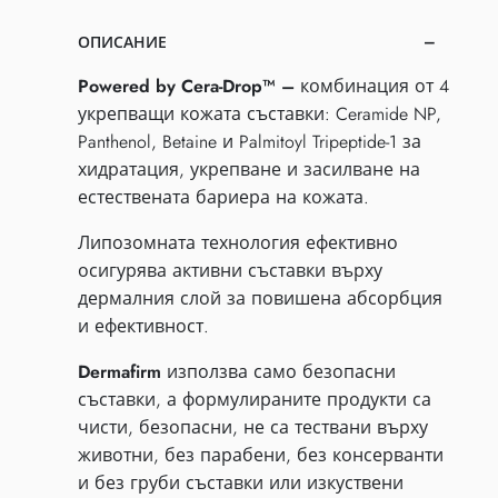
ОПИСАНИЕ
Powered by Cera-Drop™ –
комбинация от 4
укрепващи кожата съставки: Ceramide NP,
Panthenol, Betaine и Palmitoyl Tripeptide-1 за
хидратация, укрепване и засилване на
естествената бариера на кожата.
Липозомната технология ефективно
осигурява активни съставки върху
дермалния слой за повишена абсорбция
и ефективност.
Dermafirm
използва само безопасни
съставки, а формулираните продукти са
чисти, безопасни, не са тествани върху
животни, без парабени, без консерванти
и без груби съставки или изкуствени