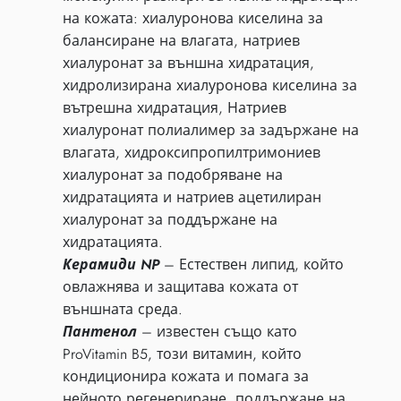
на кожата: хиалуронова киселина за
балансиране на влагата, натриев
хиалуронат за външна хидратация,
хидролизирана хиалуронова киселина за
вътрешна хидратация, Натриев
хиалуронат полиалимер за задържане на
влагата, хидроксипропилтримониев
хиалуронат за подобряване на
хидратацията и натриев ацетилиран
хиалуронат за поддържане на
хидратацията.
Керамиди NP
– Естествен липид, който
овлажнява и защитава кожата от
външната среда.
Пантенол
– известен също като
ProVitamin B5, този витамин, който
кондиционира кожата и помага за
нейното регенериране, поддържане на