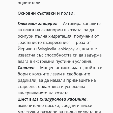
оцветители.
Основни съставки и ползи:
Глюкозил глицерил
– Активира каналите
за влага на аквапорин в кожата, за да
осигури пълна хидратация; получени от
„растението възкресение“ – роза от
Йерихон (Selaginella lepidophylla), която е
известна със способността си да задържа
влага в екстремни пустинни условия.
Сквален
– Мощен антиоксидант, който се
бори с кожните лезии и свободните
радикали, за да намали признаците на
стареене, овлажнява и успокоява
зачервяването на кожата.
Шест вида
хиалуронова киселина
,
включително високи, средни и ниски
молекулни размери за пълна хидратация