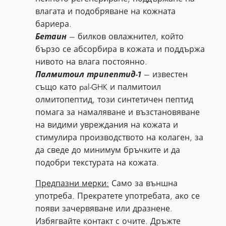
влагата и подобряване на кожната
бариера.
Бетаин
– билков овлажнител, който
бързо се абсорбира в кожата и поддържа
нивото на влага постоянно.
Палмитоил трипептид-1
– известен
също като pal-GHK и палмитоил
олмитопептид, този синтетичен пептид
помага за намаляване и възстановяване
на видими увреждания на кожата и
стимулира производството на колаген, за
да сведе до минимум бръчките и да
подобри текстурата на кожата.
Предпазни мерки:
Само за външна
употреба. Прекратете употребата, ако се
появи зачервяване или дразнене.
Избягвайте контакт с очите. Дръжте