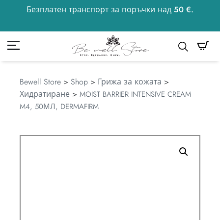
Безплатен транспорт за поръчки над 50 €.
50
€
к
Моята сметка
Търсене
Bewell Store
>
Shop
>
Грижа за кожата
>
Хидратиране
>
MOIST BARRIER INTENSIVE CREAM
M4, 50МЛ, DERMAFIRM