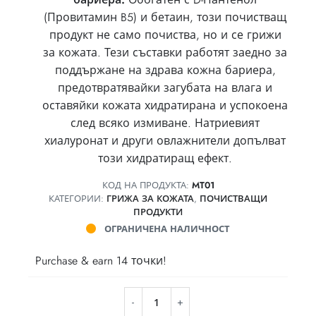
(Провитамин B5) и бетаин, този почистващ
продукт не само почиства, но и се грижи
за кожата. Тези съставки работят заедно за
поддържане на здрава кожна бариера,
предотвратявайки загубата на влага и
оставяйки кожата хидратирана и успокоена
след всяко измиване. Натриевият
хиалуронат и други овлажнители допълват
този хидратиращ ефект.
КОД НА ПРОДУКТА:
MT01
КАТЕГОРИИ:
ГРИЖА ЗА КОЖАТА
,
ПОЧИСТВАЩИ
ПРОДУКТИ
ОГРАНИЧЕНА НАЛИЧНОСТ
Purchase & earn 14 точки!