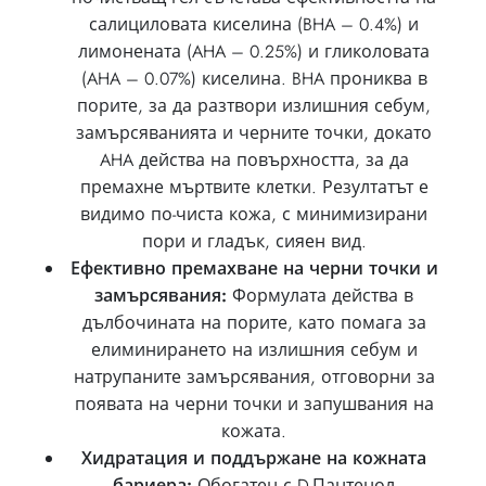
салициловата киселина (BHA – 0.4%) и
лимонената (AHA – 0.25%) и гликоловата
(AHA – 0.07%) киселина. BHA прониква в
порите, за да разтвори излишния себум,
замърсяванията и черните точки, докато
AHA действа на повърхността, за да
премахне мъртвите клетки. Резултатът е
видимо по-чиста кожа, с минимизирани
пори и гладък, сияен вид.
Ефективно премахване на черни точки и
замърсявания:
Формулата действа в
дълбочината на порите, като помага за
елиминирането на излишния себум и
натрупаните замърсявания, отговорни за
появата на черни точки и запушвания на
кожата.
Хидратация и поддържане на кожната
бариера:
Обогатен с D-Пантенол