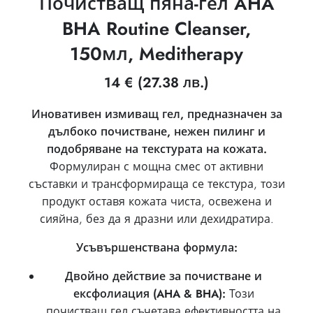
Почистващ пяна-гел AHA
BHA Routine Cleanser,
150мл, Meditherapy
14
€
(27.38 лв.)
Иновативен измиващ гел, предназначен за
дълбоко почистване, нежен пилинг и
подобряване на текстурата на кожата.
Формулиран с мощна смес от активни
съставки и трансформираща се текстура, този
продукт оставя кожата чиста, освежена и
сияйна, без да я дразни или дехидратира.
Усъвършенствана формула:
Двойно действие за почистване и
ексфолиация (AHA & BHA):
Този
почистващ гел съчетава ефективността на