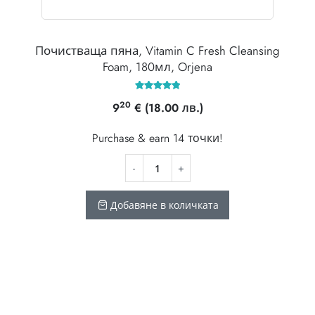
Почистваща пяна, Vitamin C Fresh Cleansing
Foam, 180мл, Orjena
ата
Оценено с
20
9
€
(18.00 лв.)
4.80
от 5
Purchase & earn 14 точки!
0
Добавяне в количката