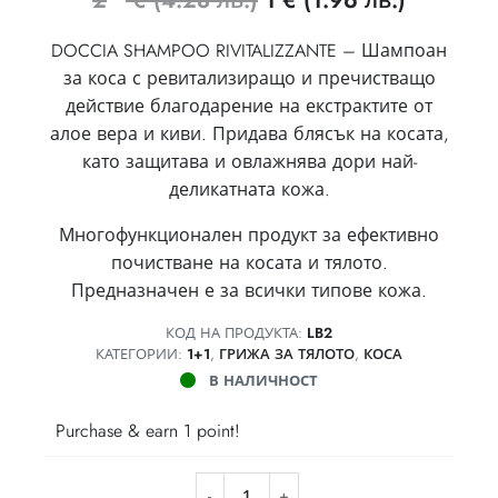
2
€
(4.28 лв.)
1
€
(1.96 лв.)
price
цена
DOCCIA SHAMPOO RIVITALIZZANTE – Шампоан
was:
е:
за коса с ревитализиращо и пречистващо
219 €
1 €
действие благодарение на екстрактите от
алое вера и киви. Придава блясък на косата,
(4.28
(1.96
като защитава и овлажнява дори най-
лв.).
лв.).
деликатната кожа.
Многофункционален продукт за ефективно
почистване на косата и тялото.
Предназначен е за всички типове кожа.
КОД НА ПРОДУКТА:
LB2
КАТЕГОРИИ:
1+1
,
ГРИЖА ЗА ТЯЛОТО
,
КОСА
В НАЛИЧНОСТ
Purchase & earn 1 point!