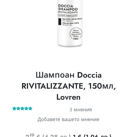
Шампоан Doccia
RIVITALIZZANTE, 150мл,
Lovren
3
мнения
3
Оценен
Добавете вашето мнение
5.00
от 5,
базирано
на
потребителски
оценки
19
Original
Текуща