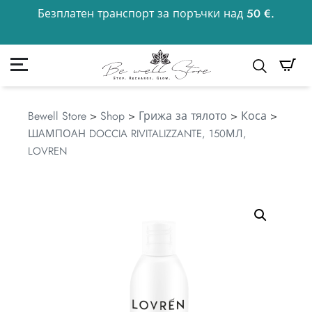
Безплатен транспорт за поръчки над 50 €.
50
€
к
Моята сметка
Търсене
Bewell Store
>
Shop
>
Грижа за тялото
>
Коса
>
ШАМПОАН DOCCIA RIVITALIZZANTE, 150МЛ,
LOVREN