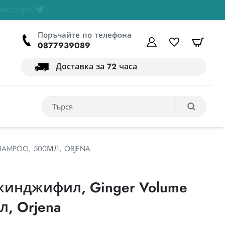
Поръчайте по телефона
Моята сметка
списък с 
кошн
0877939089
Доставка за 72 часа
AMPOO, 500МЛ, ORJENA
жинджифил, Ginger Volume
л, Orjena