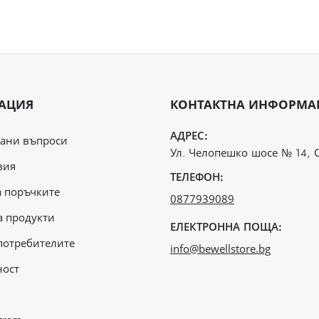
АЦИЯ
КОНТАКТНА ИНФОРМА
АДРЕС:
вани въпроси
Ул. Челопешко шосе № 14, 
вия
ТЕЛЕФОН:
а поръчките
0877939089
 продукти
ЕЛЕКТРОННА ПОЩА:
потребителите
info@bewellstore.bg
ност