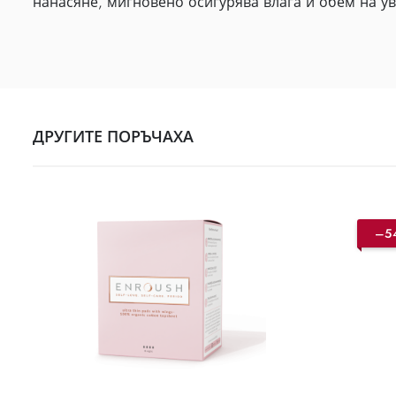
нанасяне, мигновено осигурява влага и обем на ув
ДРУГИТЕ ПОРЪЧАХА
–5