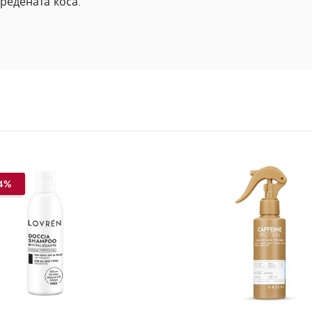
редената коса.
4%