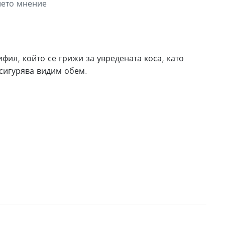
шето мнение
фил, който се грижи за увредената коса, като
сигурява видим обем.