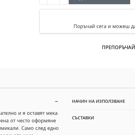
Поръчай сега и можеш да
ПРЕПОРЪЧАЙ
НАЧИН НА ИЗПОЛЗВАНЕ
ателно и я оставят мека.
СЪСТАВКИ
нена от често оформяне
имикали. Само след едно