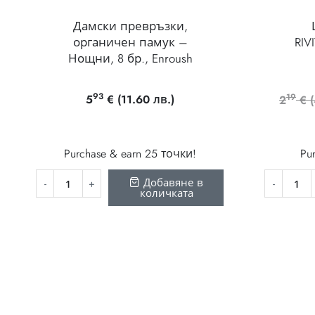
Дамски превръзки,
органичен памук –
RIV
Нощни, 8 бр., Enroush
93
19
5
€
(11.60 лв.)
2
€
Purchase & earn 25 точки!
Pur
Добавяне в
количката