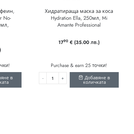
офеин,
Хидратираща маска за коса
r No-
Hydration Ella, 250мл, Mi
0мл,
Amante Professional
90
17
€
(35.00 лв.)
)
очки!
Purchase & earn 25 точки!
яне в
Добавяне в
ката
количката