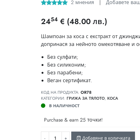
2
мнения
|
Добавете ва
Оценен
2
5.00
от 5,
54
24
€
(48.00 лв.)
базирано на
потребителски
оценки
Шампоан за коса с екстракт от джинджи
допринася за нейното омекотяване и о
Без сулфати;
Без силиконим;
Без парабени;
Веган сертификат.
КОД НА ПРОДУКТА:
OR78
КАТЕГОРИИ:
ГРИЖА ЗА ТЯЛОТО
,
КОСА
В НАЛИЧНОСТ
Purchase & earn 25 точки!
Добавяне в количката