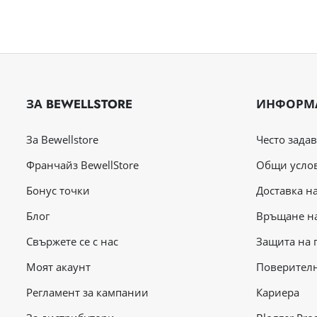
ЗА BEWELLSTORE
ИНФОРМ
За Bewellstore
Често зада
Франчайз BewellStore
Общи усло
Бонус точки
Доставка н
Блог
Връщане на
Свържете се с нас
Защита на 
Mоят акаунт
Поверител
Регламент за кампании
Кариера