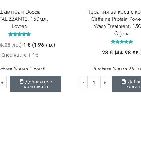
Шампоан Doccia
Терапия за коса с к
ITALIZZANTE, 150мл,
Caffeine Protein Powe
Lovren
Wash Treatment, 15
Orjena
Оценено с
Original
Текущата
(4.28 лв.)
1
€
(1.96 лв.)
5.00
Оценено с
от 5
23
€
(44.98 лв.
price
цена
5.00
19
Спестявате
1
€
от 5
was:
е:
219 €
1 €
chase & earn 1 point!
Purchase & earn 25 т
(4.28
(1.96
Добавяне в
Добав
лв.).
лв.).
количката
колич