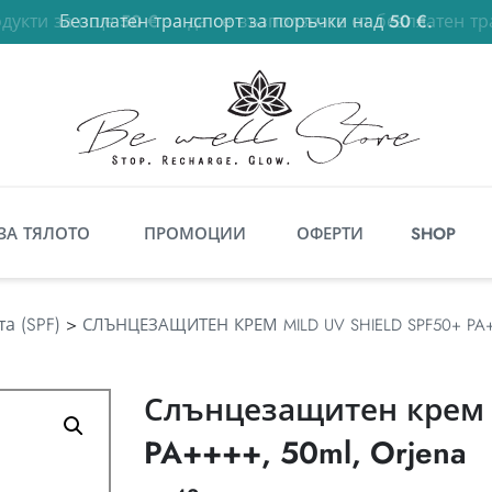
Безплатен транспорт за поръчки над 50 €.
50
€
ЗА ТЯЛОТО
ПРОМОЦИИ
ОФЕРТИ
SHOP
а (SPF)
>
СЛЪНЦЕЗАЩИТЕН КРЕМ MILD UV SHIELD SPF50+ PA+
Слънцезащитен крем M
PA++++, 50ml, Orjena