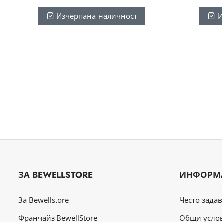
Изчерпана наличност
И
ЗА BEWELLSTORE
ИНФОРМ
За Bewellstore
Често зада
Франчайз BewellStore
Общи усло