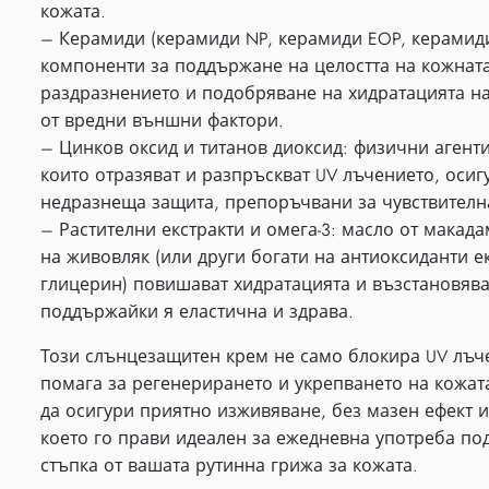
кожата.
– Керамиди (керамиди NP, керамиди EOP, керамиди
компоненти за поддържане на целостта на кожнат
раздразнението и подобряване на хидратацията на
от вредни външни фактори.
– Цинков оксид и титанов диоксид: физични агент
които отразяват и разпръскват UV лъчението, оси
недразнеща защита, препоръчвани за чувствителн
– Растителни екстракти и омега-3: масло от макада
на живовляк (или други богати на антиоксиданти е
глицерин) повишават хидратацията и възстановява
поддържайки я еластична и здрава.
Този слънцезащитен крем не само блокира UV лъч
помага за регенерирането и укрепването на кожат
да осигури приятно изживяване, без мазен ефект 
което го прави идеален за ежедневна употреба по
стъпка от вашата рутинна грижа за кожата.