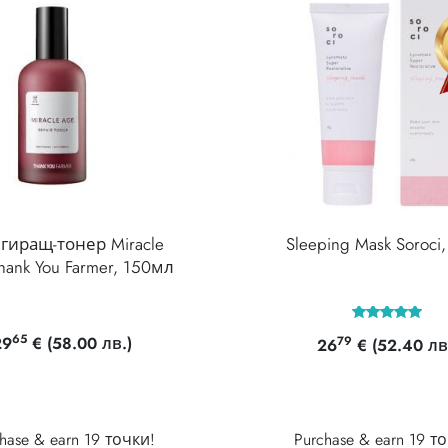
гиращ-тонер Miracle
Sleeping Mask Soroci
hank You Farmer, 150мл
Оценено с
65
79
29
€
(58.00 лв.)
26
€
(52.40 лв
5.00
от 5
hase & earn 19 точки!
Purchase & earn 19 т