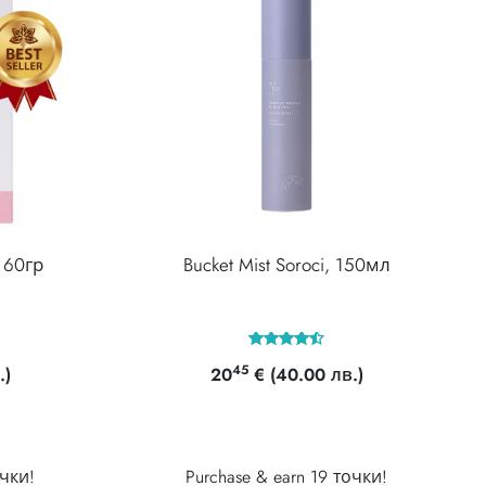
, 60гр
Bucket Mist Soroci, 150мл
Оценено с
45
.)
20
€
(40.00 лв.)
4.50
от 5
очки!
Purchase & earn 19 точки!