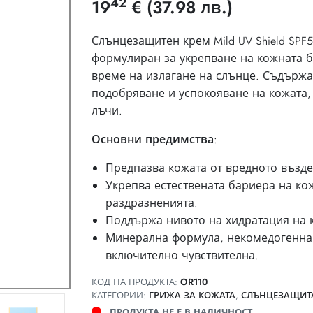
42
19
€
(37.98 лв.)
Слънцезащитен крем Mild UV Shield SP
формулиран за укрепване на кожната 
време на излагане на слънце. Съдържа 
подобряване и успокояване на кожата,
лъчи.
Основни предимства
:
Предпазва кожата от вредното възде
Укрепва естествената бариера на ко
раздразненията.
Поддържа нивото на хидратация на к
Минерална формула, некомедогенна,
включително чувствителна.
КОД НА ПРОДУКТА:
OR110
КАТЕГОРИИ:
ГРИЖА ЗА КОЖАТА
,
СЛЪНЦЕЗАЩИТА
ПРОДУКТА НЕ Е В НАЛИЧНОСТ