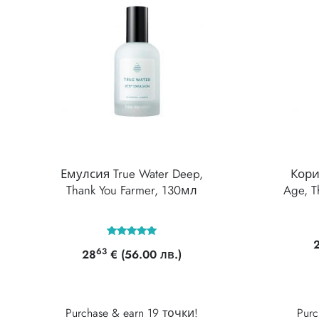
Емулсия True Water Deep,
Кори
Thank You Farmer, 130мл
Age, T
Оценено с
63
28
€
(56.00 лв.)
5.00
от 5
Purchase & earn 19 точки!
Purc