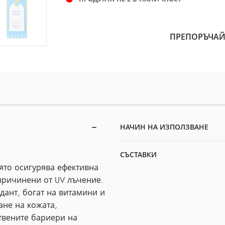
ПРЕПОРЪЧАЙ
НАЧИН НА ИЗПОЛЗВАНЕ
СЪСТАВКИ
ято осигурява ефективна
причинени от UV лъчение.
сидант, богат на витамини и
ане на кожата,
твените бариери на