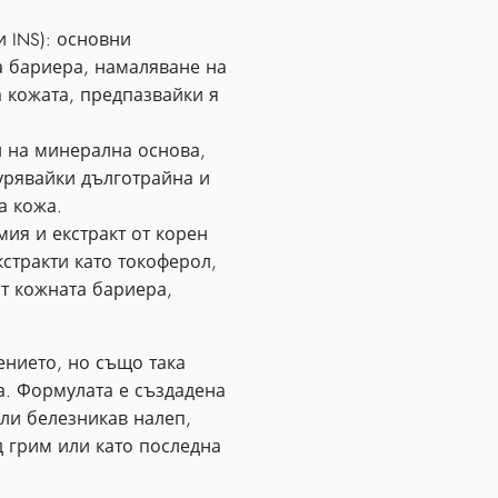
 INS): основни
а бариера, намаляване на
 кожата, предпазвайки я
и на минерална основа,
гурявайки дълготрайна и
а кожа.
мия и екстракт от корен
кстракти като токоферол,
т кожната бариера,
ението, но също така
а. Формулата е създадена
или белезникав налеп,
д грим или като последна