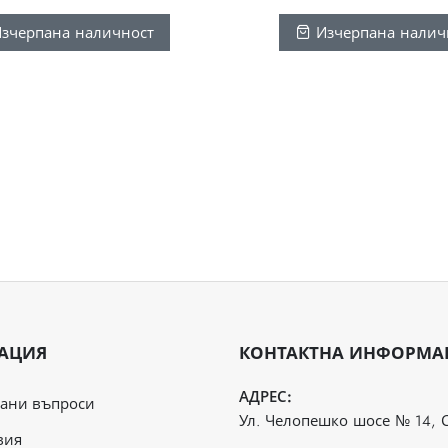
зчерпана наличност
Изчерпана налич
АЦИЯ
КОНТАКТНА ИНФОРМА
АДРЕС:
вани въпроси
Ул. Челопешко шосе № 14, 
вия