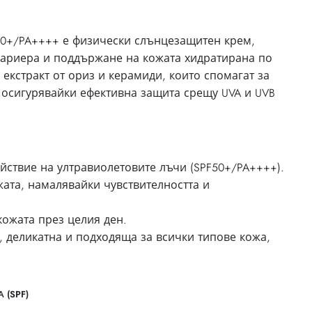
F50+/PA++++ е физически слънцезащитен крем,
бариера и поддържане на кожата хидратирана по
екстракт от ориз и керамиди, които спомагат за
 осигурявайки ефективна защита срещу UVA и UVB
йствие на ултравиолетовите лъчи (SPF50+/PA++++).
жата, намалявайки чувствителността и
ожата през целия ден.
 деликатна и подходяща за всички типове кожа,
 (SPF)