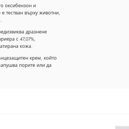
то оксибензон и
 е тестван върху животни,
.
предизвиква дразнене
риера с 47,07%,
ратирана кожа.
лънцезащитен крем, който
запушва порите или да