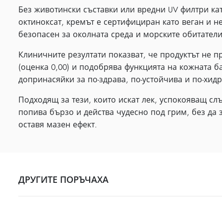
Без животински съставки или вредни UV филтри ка
октиноксат, кремът е сертифициран като веган и не
безопасен за околната среда и морските обитатели
Клиничните резултати показват, че продуктът не 
(оценка 0,00) и подобрява функцията на кожната ба
допринасяйки за по-здрава, по-устойчива и по-хид
Подходящ за тези, които искат лек, успокояващ с
попива бързо и действа чудесно под грим, без да 
оставя мазен ефект.
ДРУГИТЕ ПОРЪЧАХА