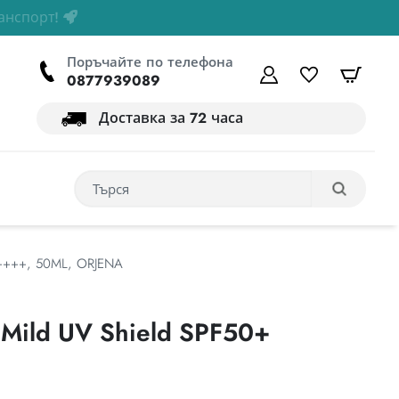
Поръчайте по телефона
Моята сметка
списък с 
кошн
0877939089
Доставка за 72 часа
+++, 50ML, ORJENA
ild UV Shield SPF50+