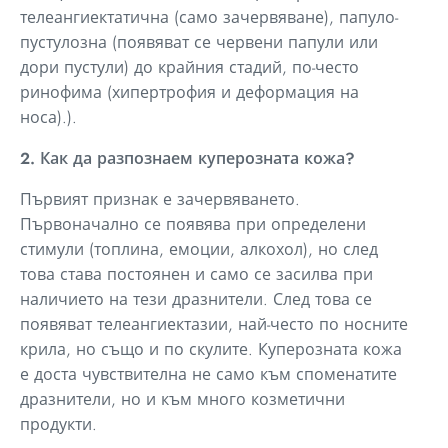
телеангиектатична (само зачервяване), папуло-
пустулозна (появяват се червени папули или
дори пустули) до крайния стадий, по-често
ринофима (хипертрофия и деформация на
носа).).
2. Как да разпознаем куперозната кожа?
Първият признак е зачервяването.
Първоначално се появява при определени
стимули (топлина, емоции, алкохол), но след
това става постоянен и само се засилва при
наличието на тези дразнители. След това се
появяват телеангиектазии, най-често по носните
крила, но също и по скулите. Куперозната кожа
е доста чувствителна не само към споменатите
дразнители, но и към много козметични
продукти.