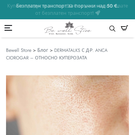
Безплатен транспорт за поръчки над 50 €.
50
€
к
Моята сметка
Търсене
Bewell Store
>
Блог
>
DERMATALKS С Д-Р. ANCA
CIOROGAR – ОТНОСНО КУПЕРОЗАТА