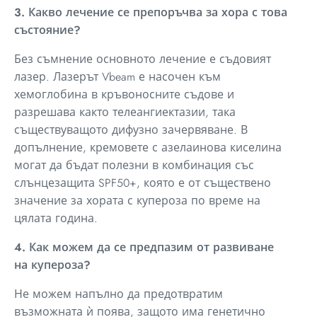
3. Какво лечение се препоръчва за хора с това
състояние?
Без съмнение основното лечение е съдовият
лазер. Лазерът Vbeam е насочен към
хемоглобина в кръвоносните съдове и
разрешава както телеангиектазии, така
съществуващото дифузно зачервяване. В
допълнение, кремовете с азелаинова киселина
могат да бъдат полезни в комбинация със
слънцезащита SPF50+, която е от съществено
значение за хората с купероза по време на
цялата година.
4. Как можем да се предпазим от развиване
на купероза?
Не можем напълно да предотвратим
възможната ѝ поява, защото има генетично