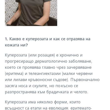
1. Какво е куперозата и как се отразява на
кожата ни?
Куперозата (или розацея) е хронично и
прогресиращо дерматологично заболяване,
което се проявява главно чрез зачервяване
(еритема) и телеангиектазии (малки червени
или лилави кръвоносни съдове). Първоначално
засяга носа и скулите, но по-късно се
разпространява към брадичката и челото.
Куперозата има няколко форми, които
всъщност са етапи на еволюция: еритемато-