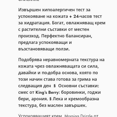
Извършен хипоалергичен тест за
успокояване на кожата + 24-часов тест
за хидратация. Богат, овлажняващ крем
с растителни съставки от местен
произход. Перфектно балансиран,
предлага успокояващи и
възстановяващи ползи.
Подобрява неравномерната текстура на
кожата чрез овлажняващата си сила,
давайки и по-добра основа, която по
този начин става готова за грима на
следващия ден
§ Основни съставки:
смес от King’s Berry: боровинки, годжи
бери, арония. § Лека и кремообразна
текстура, без маслен завършек.
Успокояващият крем Morning Drizzle от