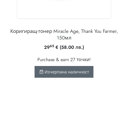
л
Коригиращ-тонер Miracle Age, Thank You Farmer,
150мл
65
29
€
(58.00 лв.)
Purchase & earn 27 точки!
Изчерпана наличност