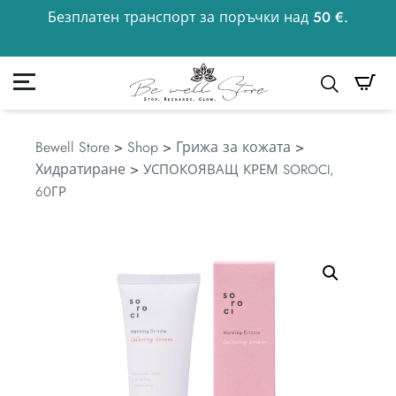
Безплатен транспорт за поръчки над 50 €.
50
€
к
Моята сметка
Търсене
Bewell Store
>
Shop
>
Грижа за кожата
>
Хидратиране
>
УСПОКОЯВАЩ КРЕМ SOROCI,
60ГР