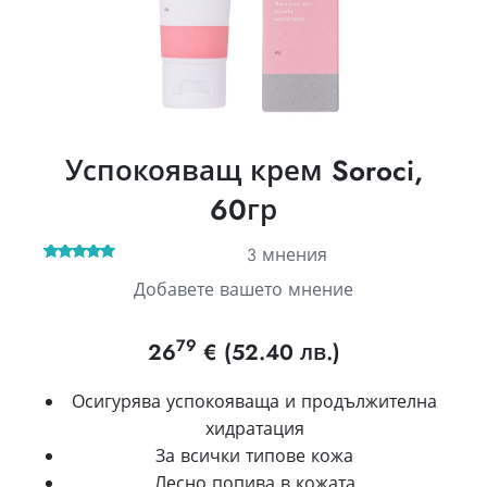
Успокояващ крем Soroci,
60гр
3
мнения
3
Оценен
Добавете вашето мнение
5.00
от 5,
базирано
на
потребителски
оценки
79
26
€
(52.40 лв.)
Осигурява успокояваща и продължителна
хидратация
За всички типове кожа
Лесно попива в кожата