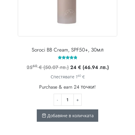
Soroci BB Cream, SPF50+, 30мл
Оценено с
60
Original
Текущата
25
€
(50.07 лв.)
24
€
(46.94 лв.)
4.86
от 5
price
цена
60
Спестявате
1
€
was:
е:
Purchase & earn 24 точки!
2560 €
24 €
(50.07
(46.94
лв.).
лв.).
Добавяне в количката