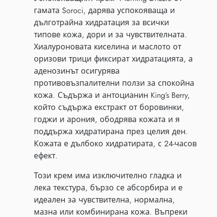
гамата Soroci, дарява успокояваща и
дълготрайна хидратация за всички
типове кожа, дори и за чувствителната.
Хиалуроновата киселина и маслото от
оризови трици фиксират хидратацията, а
аденозинът осигурява
противовъзпалителни ползи за спокойна
кожа. Съдържа и антоцианин King’s Berry,
който съдържа екстракт от боровинки,
годжи и арония, ободрява кожата и я
поддържа хидратирана през целия ден.
Кожата е дълбоко хидратирата, с 24-часов
ефект.
Този крем има изключително гладка и
лека текстура, бързо се абсорбира и е
идеален за чувствителна, нормална,
мазна или комбинирана кожа. Въпреки