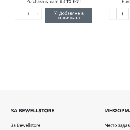
Purchase & earn 83 точки!
Pur
Добавяне в
количката
ЗА BEWELLSTORE
ИНФОРМ
За Bewellstore
Често зада