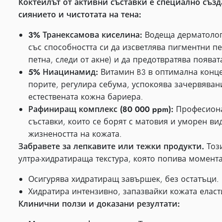
Коктейлът от активни съставки е специално създ
сиянието и чистотата на тена:
3% Транексамова киселина:
Водеща дерматологи
със способността си да изсветлява пигментни п
петна, следи от акне) и да предотвратява появат
5% Ниацинамид:
Витамин B3 в оптимална конце
порите, регулира себума, успокоява зачервяван
естествената кожна бариера.
Рафиниращ комплекс (80 000 ppm):
Професиона
съставки, които се борят с матовия и уморен в
жизнеността на кожата.
Забравете за лепкавите или тежки продукти.
Тоз
ултра-хидратираща текстура, която попива момент
Осигурява хидратиращ завършек, без остатъци.
Хидратира интензивно, запазвайки кожата еласт
Клинични ползи и доказани резултати: