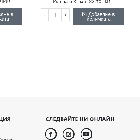
очки!
Purchase & earn 83 точки!
яне в
Добавяне в
ката
количката
ЦИЯ
СЛЕДВАЙТЕ НИ ОНЛАЙН
facebook
instagram
youtube