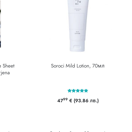
e Sheet
Soroci Mild Lotion, 70мл
rjena
Оценено с
99
47
€
(93.86 лв.)
5.00
от 5