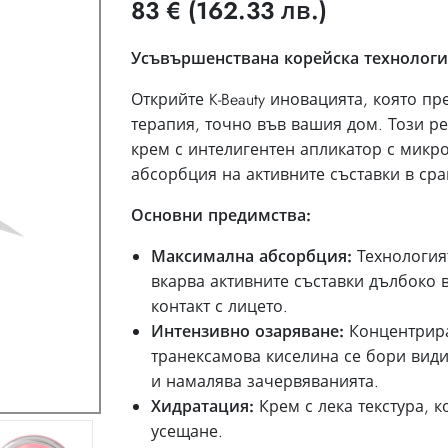
83
€
(162.33 лв.)
Усъвършенствана корейска технология
Открийте K-Beauty иновацията, която 
терапия, точно във вашия дом. Този 
крем с интелигентен апликатор с микро
абсорбция на активните съставки в ср
Основни предимства:
Максимална абсорбция:
Технологият
вкарва активните съставки дълбоко 
контакт с лицето.
Интензивно озаряване:
Концентрира
транексамова киселина се бори види
и намалява зачервяванията.
Хидратация:
Крем с лека текстура, к
усещане.