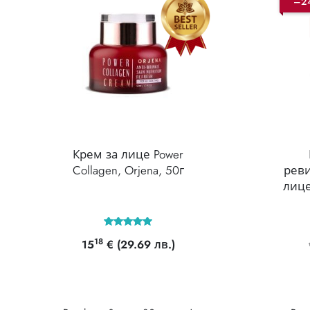
–2
Крем за лице Power
Collagen, Orjena, 50г
реви
лице
Оценено с
18
15
€
(29.69 лв.)
5.00
от 5