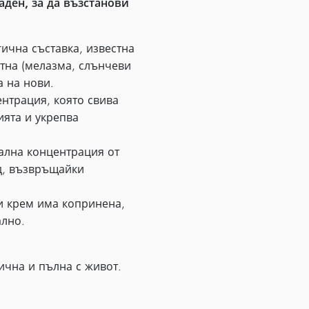
аден, за да възстанови
чна съставка, известна
етна (мелазма, слънчеви
а на нови.
нтрация, която свива
ията и укрепва
лна концентрация от
ид, възвръщайки
и крем има копринена,
ално.
ична и пълна с живот.