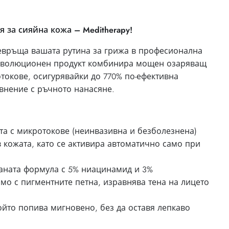
 за сияйна кожа – Meditherapy!
превръща вашата рутина за грижа в професионална
революционен продукт комбинира мощен озаряващ
токове, осигурявайки до 770% по-ефективна
авнение с ръчното нанасяне.
а с микротокове (неинвазивна и безболезнена)
в кожата, като се активира автоматично само при
ната формула с 5% ниацинамид и 3%
мо с пигментните петна, изравнява тена на лицето
ойто попива мигновено, без да оставя лепкаво