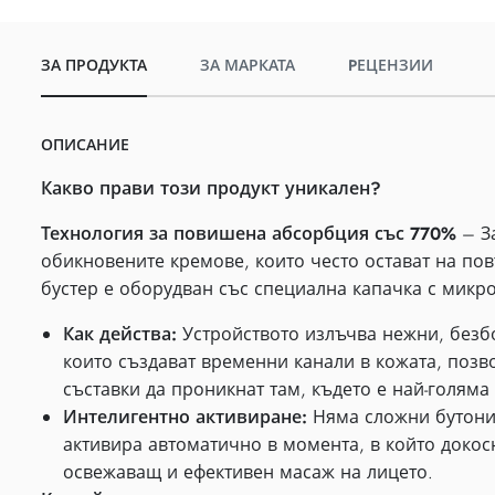
ЗА ПРОДУКТА
ЗА МАРКАТА
PЕЦЕНЗИИ
ОПИСАНИЕ
Какво прави този продукт уникален?
Технология за повишена абсорбция със 770%
– За
обикновените кремове, които често остават на пов
бустер е оборудван със специална капачка с микр
Как действа:
Устройството излъчва нежни, безб
които създават временни канали в кожата, позв
съставки да проникнат там, където е най-голяма 
Интелигентно активиране:
Няма сложни бутони.
активира автоматично в момента, в който докос
освежаващ и ефективен масаж на лицето.