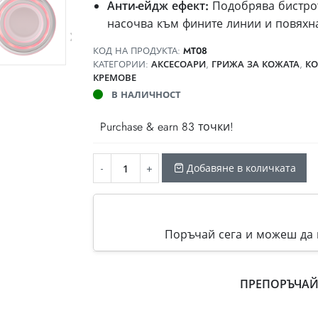
Анти-ейдж ефект:
Подобрява бистрота
насочва към фините линии и повяхн
КОД НА ПРОДУКТА:
MT08
КАТЕГОРИИ:
АКСЕСОАРИ
,
ГРИЖА ЗА КОЖАТА
,
КО
КРЕМОВЕ
В НАЛИЧНОСТ
Purchase & earn 83 точки!
Добавяне в количката
Поръчай сега и можеш да п
ПРЕПОРЪЧАЙ