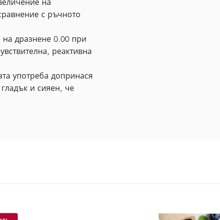
величение на
 сравнение с ръчното
 на дразнене 0.00 при
увствителна, реактивна
та употреба допринася
 гладък и сияен, че