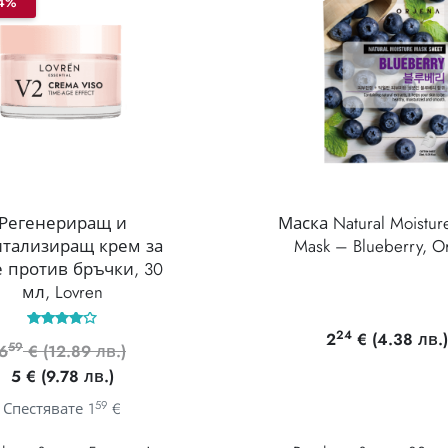
4%
Регенериращ и
Маска Natural Moistur
тализиращ крем за
Mask – Blueberry, O
 против бръчки, 30
мл, Lovren
24
2
€
(4.38 лв.)
Оценено
59
Original
6
€
(12.89 лв.)
с
4.00
Текущата
price
5
€
(9.78 лв.)
от 5
цена
was:
59
Спестявате
1
€
е:
659 €