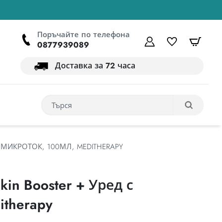
Поръчайте по телефона
Моята сметка
списък с 
кошн
0877939089
Доставка за 72 часа
С МИКРОТОК, 100МЛ, MEDITHERAPY
kin Booster + Уред с
therapy